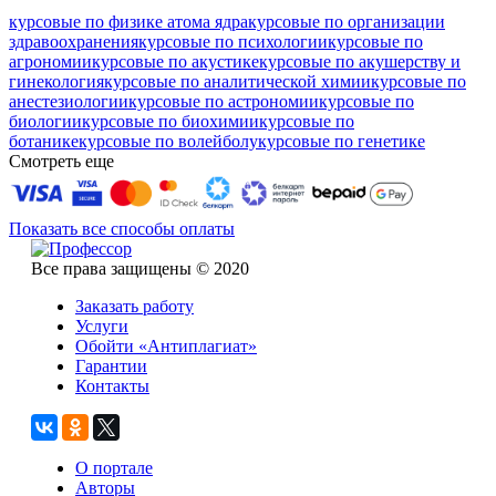
курсовые по физике атома ядра
курсовые по организации
здравоохранения
курсовые по психологии
курсовые по
агрономии
курсовые по акустике
курсовые по акушерству и
гинекология
курсовые по аналитической химии
курсовые по
анестезиологии
курсовые по астрономии
курсовые по
биологии
курсовые по биохимии
курсовые по
ботанике
курсовые по волейболу
курсовые по генетике
Смотреть еще
Показать все способы оплаты
Все права защищены © 2020
Заказать работу
Услуги
Обойти «Антиплагиат»
Гарантии
Контакты
О портале
Авторы