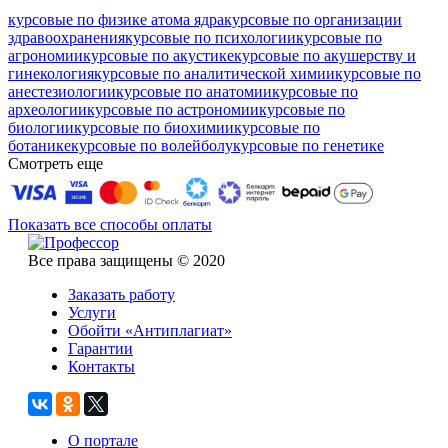
курсовые по физике атома ядра
курсовые по организации
здравоохранения
курсовые по психологии
курсовые по
агрономии
курсовые по акустике
курсовые по акушерству и
гинекология
курсовые по аналитической химии
курсовые по
анестезиологии
курсовые по анатомии
курсовые по
археологии
курсовые по астрономии
курсовые по
биологии
курсовые по биохимии
курсовые по
ботанике
курсовые по волейболу
курсовые по генетике
Смотреть еще
Показать все способы оплаты
Все права защищены © 2020
Заказать работу
Услуги
Обойти «Антиплагиат»
Гарантии
Контакты
О портале