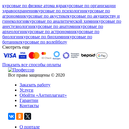
курсовые по физике атома ядра
курсовые по организации
здравоохранения
курсовые по психологии
курсовые по
агрономии
курсовые по акустике
курсовые по акушерству и
гинекология
курсовые по аналитической химии
курсовые по
анестезиологии
курсовые по анатомии
курсовые по
археологии
курсовые по астрономии
курсовые по
биологии
курсовые по биохимии
курсовые по
ботанике
курсовые по волейболу
Смотреть еще
Показать все способы оплаты
Все права защищены © 2020
Заказать работу
Услуги
Обойти «Антиплагиат»
Гарантии
Контакты
О портале